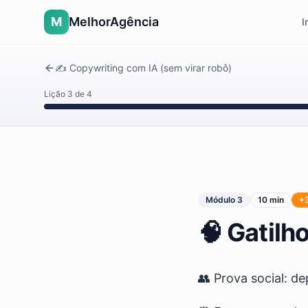
M
MelhorAgência
I
✍️ Copywriting com IA (sem virar robô)
Lição
3
de
4
Módulo
3
10 min
+
🧠 Gatilh
👥 Prova social: de