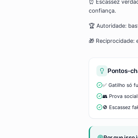
⏰ Escassez verdad
confiança.
🏆 Autoridade: bast
🎁 Reciprocidade: 
Pontos-ch
✅ Gatilho só f
👥 Prova social
🚫 Escassez fa
Por que isso 