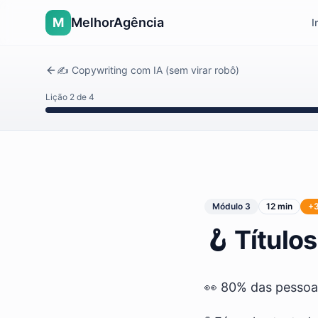
M
MelhorAgência
I
✍️ Copywriting com IA (sem virar robô)
Lição
2
de
4
Módulo
3
12 min
+
🪝 Título
👀 80% das pessoas 