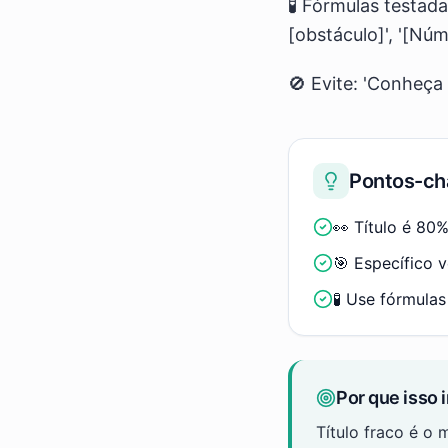
🧪 Fórmulas testad
[obstáculo]', '[Nú
🚫 Evite: 'Conheça 
Pontos-ch
👀 Título é 80
🎯 Específico 
🧪 Use fórmulas
Por que isso 
Título fraco é o