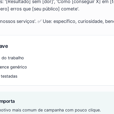
as: '[Resultado] sem [dor]', 'Como [conseguir X] em
mero] erros que [seu público] comete'.
nossos serviços'. ✅ Use: específico, curiosidade, bene
ave
% do trabalho
vence genérico
 testadas
importa
 motivo mais comum de campanha com pouco clique.