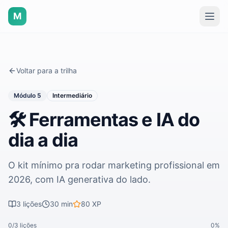
M
Voltar para a trilha
Módulo
5
Intermediário
🛠️ Ferramentas e IA do
dia a dia
O kit mínimo pra rodar marketing profissional em
2026, com IA generativa do lado.
3
lições
30 min
80
XP
0
/
3
lições
0
%