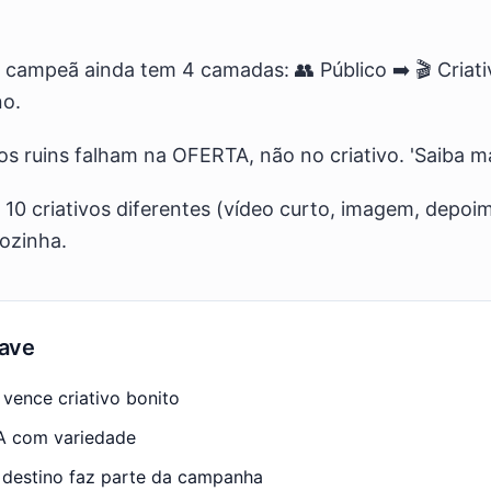
ampeã ainda tem 4 camadas: 👥 Público ➡️ 🎬 Criativ
no.
s ruins falham na OFERTA, não no criativo. 'Saiba ma
a 10 criativos diferentes (vídeo curto, imagem, depoi
ozinha.
ave
 vence criativo bonito
IA com variedade
 destino faz parte da campanha