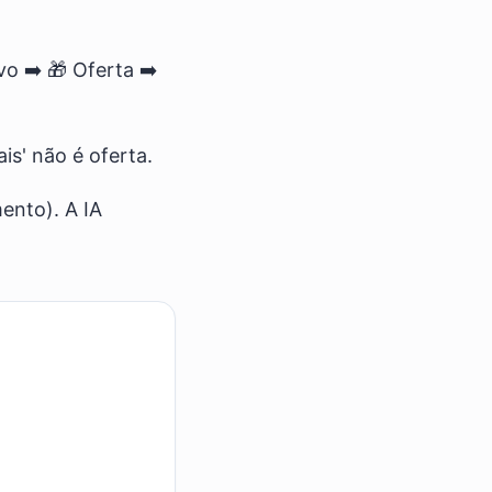
o ➡️ 🎁 Oferta ➡️
is' não é oferta.
mento). A IA