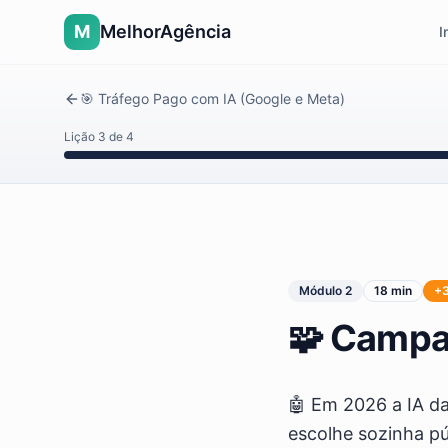
M
MelhorAgência
I
🎯 Tráfego Pago com IA (Google e Meta)
Lição
3
de
4
Módulo
2
18 min
+
🧩 Campa
🤖 Em 2026 a IA d
escolhe sozinha púb