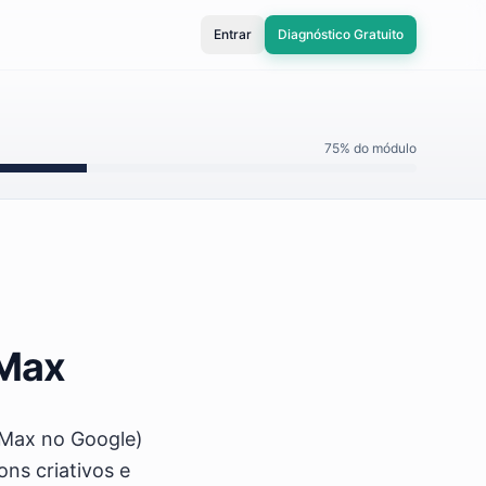
Entrar
Diagnóstico Gratuito
75
% do módulo
PMax
 Max no Google)
ons criativos e