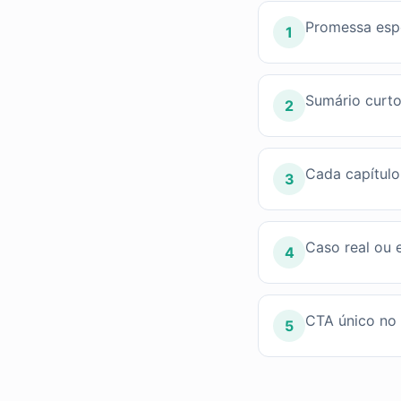
Promessa espe
1
Sumário curto
2
Cada capítulo
3
Caso real ou
4
CTA único no f
5