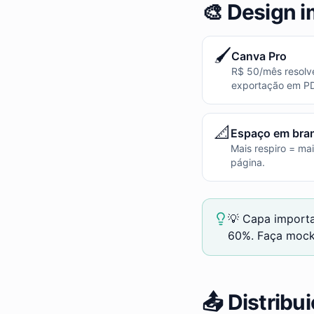
🎨 Design i
🖌️
Canva Pro
R$ 50/mês resolv
exportação em PD
📐
Espaço em bra
Mais respiro = ma
página.
💡 Capa import
60%. Faça mock
📤 Distribu