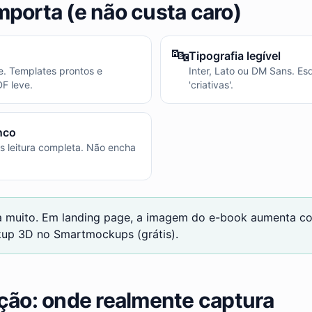
mporta (e não custa caro)
🔤
Tipografia legível
e. Templates prontos e
Inter, Lato ou DM Sans. Es
F leve.
'criativas'.
nco
is leitura completa. Não encha
a muito. Em landing page, a imagem do e-book aumenta c
up 3D no Smartmockups (grátis).
ição: onde realmente captura