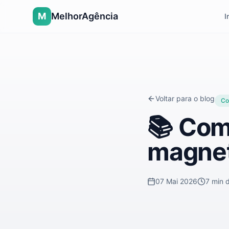
M
MelhorAgência
I
Voltar para o blog
Co
📚
Como
magnet
07 Mai 2026
7 min
d