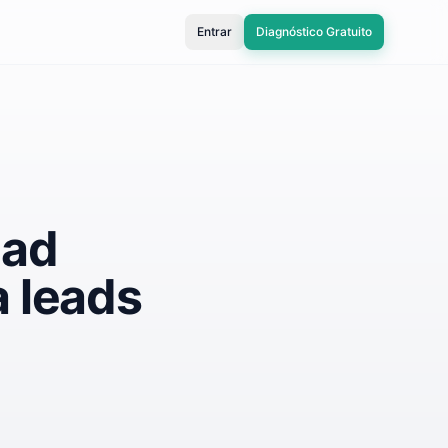
Entrar
Diagnóstico Gratuito
ead
 leads