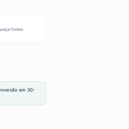
queça fontes
onversão em 30-