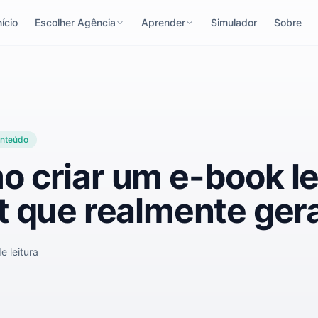
nício
Escolher Agência
Aprender
Simulador
Sobre
nteúdo
 criar um e-book l
 que realmente gera
e leitura