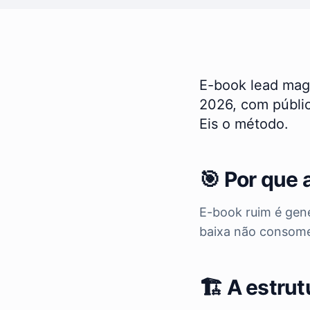
E-book lead magn
2026, com públic
Eis o método.
🎯 Por que 
E-book ruim é gené
baixa não consome,
🏗️ A estru