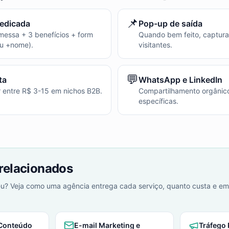
📌
edicada
Pop-up de saída
essa + 3 benefícios + form
Quando bem feito, captur
ou +nome).
visitantes.
💬
ta
WhatsApp e LinkedIn
 entre R$ 3-15 em nichos B2B.
Compartilhamento orgâni
específicas.
 relacionados
leu? Veja como uma agência entrega cada serviço, quanto custa e e
 Conteúdo
E-mail Marketing e
Tráfego 