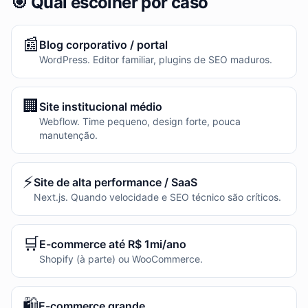
🎯 Qual escolher por caso
📰
Blog corporativo / portal
WordPress. Editor familiar, plugins de SEO maduros.
🏢
Site institucional médio
Webflow. Time pequeno, design forte, pouca
manutenção.
⚡
Site de alta performance / SaaS
Next.js. Quando velocidade e SEO técnico são críticos.
🛒
E-commerce até R$ 1mi/ano
Shopify (à parte) ou WooCommerce.
🛍️
E-commerce grande